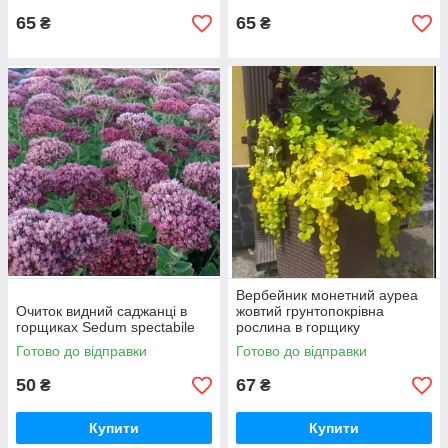
65
65
₴
₴
Вербейник монетний ауреа
Очиток видний саджанці в
жовтий грунтопокрівна
горщиках Sedum spectabile
рослина в горщику
Lysimachia nummularia
Готово до відправки
Готово до відправки
50
67
₴
₴
Купити
Купити