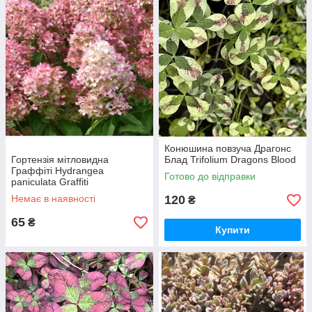
Конюшина повзуча Драгонс
Гортензія мітловидна
Блад Trifolium Dragons Blood
Граффіті Hydrangea
Готово до відправки
paniculata Graffiti
Немає в наявності
120
₴
65
₴
Купити