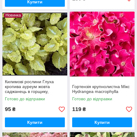
Купити
Новинка
Килимові рослини Глуха
кропива ауреум жовта
Гортензія крупнолистна Мікс
саджанець в горщику,
Hydrangea macrophylla
Lamium maculatum
Готово до відправки
Готово до відправки
95
119
₴
₴
Купити
Купити