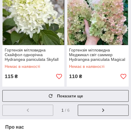
Гортензія мітловидна
Гортензія мітловидна
Скайфол однорічна
Меджикал світ саммер
Hydrangea paniculata Skyfall
Hydrangea paniculata Magical
Sweet Summer
Немає в наявності
Немає в наявності
115
110
₴
₴
Показати ще
1
/ 6
Про нас