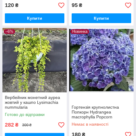
120
95
₴
₴
Купити
Купити
–6%
Новинка
Вербейник монетний ауреа
жовтий у кашпо Lysimachia
nummularia
Гортензія крупнолистна
Попкорн Hydrangea
Готово до відправки
macrophylla Popcorn
282
Немає в наявності
₴
300 ₴
180
₴