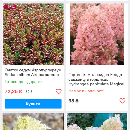
–15%
Очиток седум Атропурпуреум
Sedum album Atropurpureum
Гортензія мітловидна Кендл
саджанці в горщиках
Готово до відправки
Hydrangea paniculata Magical
Candle
72,25
Немає в наявності
₴
85 ₴
98
₴
Купити