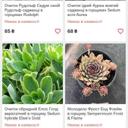
Очиток Рудольф Седум синій
Очиток їдкий Ауреа жовтий
Рудольф саджанці в
саджанці в горщиках Sedum
горщиках Rudolph
acre Aurea
Hylotelephium cyaneum
Немає в наявності
Немає в наявності
Sedum cyaneum J. Rudolph
65
68
₴
₴
Очиток гібридний Елсіс Голд
Молодило Фрост Енд Флейм
варієгатний в горщику Sedum
в горщику Sempervívum Frost
hybride Elsie's Gold
& Flame
Немає в наявності
Немає в наявності