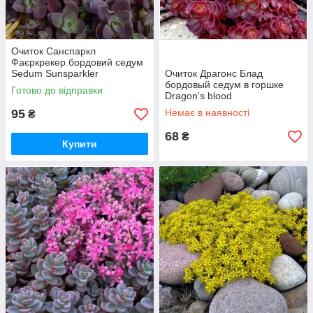
Очиток Санспаркл
Фаєркрекер бордовий седум
Sedum Sunsparkler
Очиток Драгонс Блад
Firecracker
бордовый седум в горшке
Готово до відправки
Dragon's blood
95
Немає в наявності
₴
68
₴
Купити