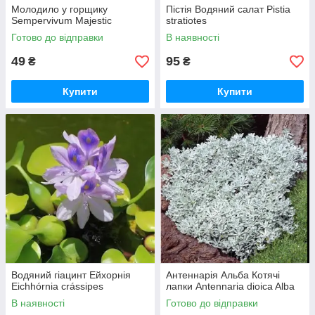
Молодило у горщику
Пістія Водяний салат Pistia
Sempervivum Majestic
stratiotes
Готово до відправки
В наявності
49
95
₴
₴
Купити
Купити
Водяний гіацинт Ейхорнія
Антеннарія Альба Котячі
Eichhórnia crássipes
лапки Antennaria dioica Alba
В наявності
Готово до відправки