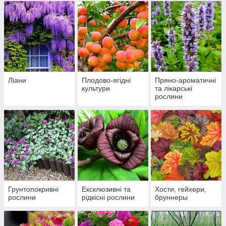
Ліани
Плодово-ягідні
Пряно-ароматичні
культури
та лікарські
рослини
Грунтопокривні
Ексклюзивні та
Хости, гейхери,
рослини
рідкісні рослини
бруннеры