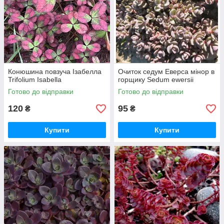
Конюшина повзуча Ізабелла
Очиток седум Еверса мінор в
Trifolium Isabella
горщику Sedum ewersii
Готово до відправки
Готово до відправки
120
95
₴
₴
Купити
Купити