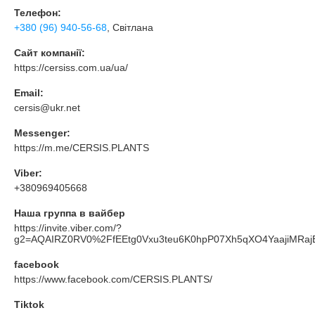
Телефон:
+380 (96) 940-56-68
, Світлана
Сайт компанії:
https://cersiss.com.ua/ua/
Email:
cersis@ukr.net
Messenger:
https://m.me/CERSIS.PLANTS
Viber:
+380969405668
Наша группа в вайбер
https://invite.viber.com/?
g2=AQAIRZ0RV0%2FfEEtg0Vxu3teu6K0hpP07Xh5qXO4YaajiMRa
facebook
https://www.facebook.com/CERSIS.PLANTS/
Tiktok