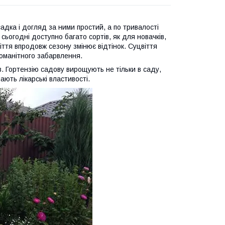
адка і догляд за ними простий, а по тривалості
сьогодні доступно багато сортів, як для новачків,
віття впродовж сезону змінює відтінок. Суцвіття
номанітного забарвлення.
в. Гортензію садову вирощують не тільки в саду,
мають лікарські властивості.