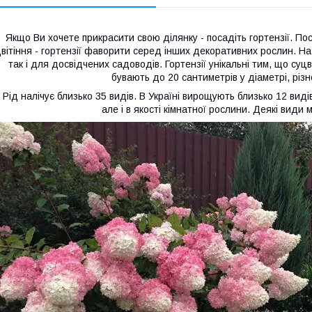
Якщо Ви хочете прикрасити свою ділянку - посадіть гортензії. Пос
вітіння - гортензії фаворити серед інших декоративних рослин. На 
так і для досвідчених садоводів. Гортензії унікальні тим, що суц
бувають до 20 сантиметрів у діаметрі, різ
Рід налічує близько 35 видів. В Україні вирощують близько 12 виді
але і в якості кімнатної рослини. Деякі види 