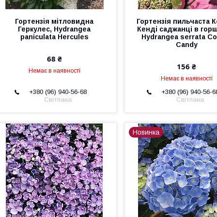
Гортензія мітловидна
Гортензія пильчаста 
Геркулес, Hydrangea
Кенді саджанці в гор
paniculata Hercules
Hydrangea serrata Co
Candy
68 ₴
156 ₴
Немає в наявності
Немає в наявності
+380 (96) 940-56-68
+380 (96) 940-56-6
Світлана
Світлана
Новинка