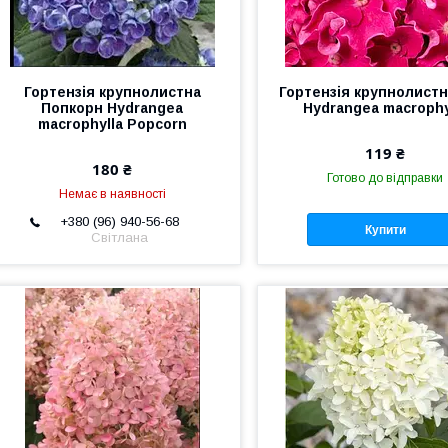
Гортензія крупнолистна
Гортензія крупнолистн
Попкорн Hydrangea
Hydrangea macrophy
macrophylla Popcorn
119 ₴
180 ₴
Готово до відправки
Немає в наявності
+380 (96) 940-56-68
Купити
Світлана