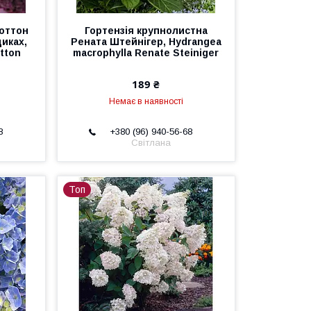
Коттон
Гортензія крупнолистна
щиках,
Рената Штейнігер, Hydrangea
tton
macrophylla Renate Steiniger
189 ₴
Немає в наявності
8
+380 (96) 940-56-68
Світлана
Топ