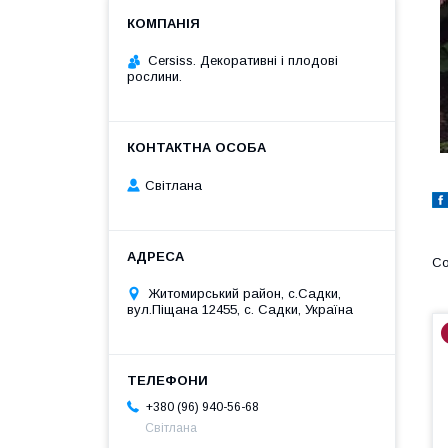
Cersiss. Декоративні і плодові
рослини.
Світлана
Житомирський район, с.Садки,
вул.Піщана 12455, с. Садки, Україна
+380 (96) 940-56-68
Світлана