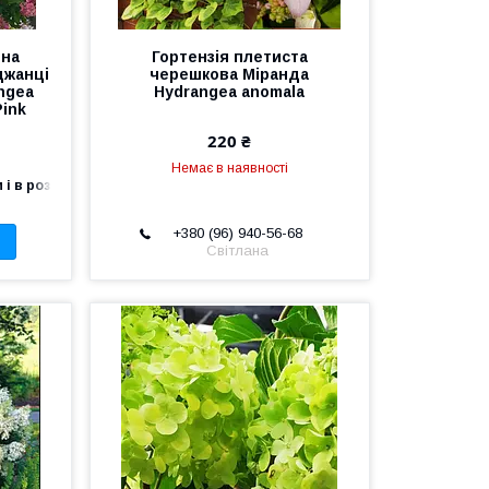
дна
Гортензія плетиста
джанці
черешкова Міранда
ngea
Hydrangea anomala
Pink
220 ₴
Немає в наявності
 і в роздріб
+380 (96) 940-56-68
Світлана