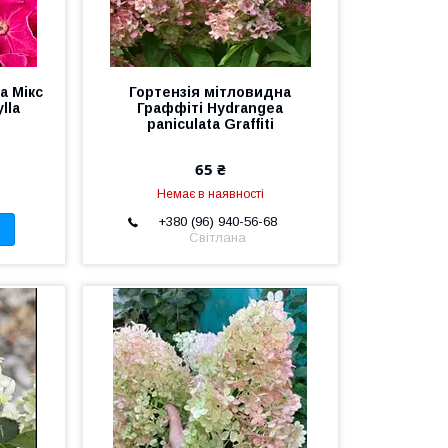
а Мікс
Гортензія мітловидна
lla
Граффіті Hydrangea
paniculata Graffiti
65 ₴
Немає в наявності
+380 (96) 940-56-68
Світлана