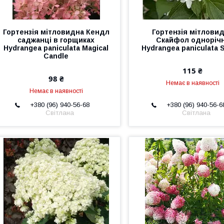
Гортензія мітловидна Кендл
Гортензія мітлови
саджанці в горщиках
Скайфол одноріч
Hydrangea paniculata Magical
Hydrangea paniculata S
Candle
115 ₴
98 ₴
Немає в наявності
Немає в наявності
+380 (96) 940-56-68
+380 (96) 940-56-6
Світлана
Світлана