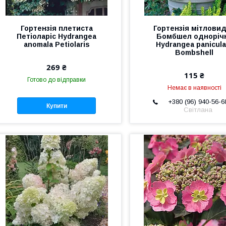
Гортензія плетиста
Гортензія мітлови
Петіоларіс Hydrangea
Бомбшел одноріч
anomala Petiolaris
Hydrangea panicula
Bombshell
269 ₴
115 ₴
Готово до відправки
Немає в наявності
+380 (96) 940-56-6
Купити
Світлана