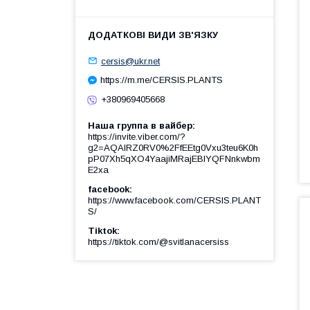
cersis@ukr.net
https://m.me/CERSIS.PLANTS
+380969405668
Наша группа в вайбер
https://invite.viber.com/?
g2=AQAIRZ0RV0%2FfEEtg0Vxu3teu6K0h
pP07Xh5qXO4YaajiMRajEBIYQFNnkwbm
E2xa
facebook
https://www.facebook.com/CERSIS.PLANT
S/
Tiktok
https://tiktok.com/@svitlanacersiss