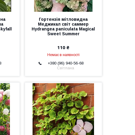
дна
Гортензія мітловидна
на
Меджикал світ саммер
kyfall
Hydrangea paniculata Magical
Sweet Summer
110 ₴
Немає в наявності
8
+380 (96) 940-56-68
Світлана