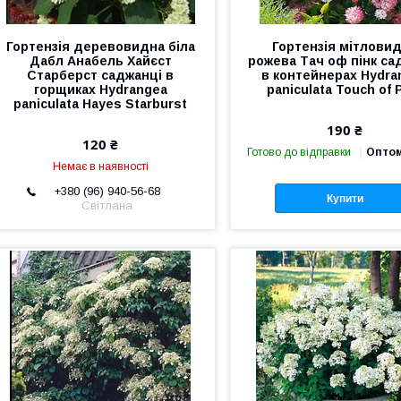
Гортензія деревовидна біла
Гортензія мітлови
Дабл Анабель Хайєст
рожева Тач оф пінк са
Старберст саджанці в
в контейнерах Hydra
горщиках Hydrangea
paniculata Touch of 
paniculata Hayes Starburst
190 ₴
120 ₴
Готово до відправки
Оптом
Немає в наявності
+380 (96) 940-56-68
Купити
Світлана