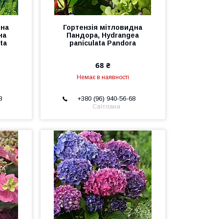
дна
Гортензія мітловидна
на
Пандора, Hydrangea
ta
paniculata Pandora
68 ₴
Немає в наявності
8
+380 (96) 940-56-68
Світлана