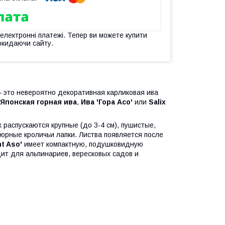
 електронні платежі. Тепер ви можете купити
окидаючи сайту.
это невероятно декоративная карликовая ива
Японская горная ива
,
Ива 'Гора Асо'
или
Salix
 распускаются крупные (до 3-4 см), пушистые,
юрные кроличьи лапки. Листва появляется после
t Aso'
имеет компактную, подушковидную
ит для альпинариев, вересковых садов и