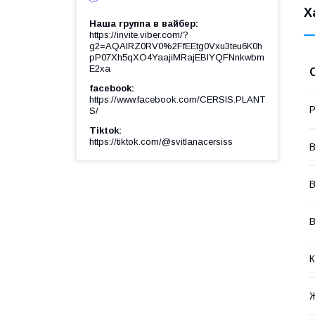
Х
Наша группа в вайбер
https://invite.viber.com/?
g2=AQAIRZ0RV0%2FfEEtg0Vxu3teu6K0h
pP07Xh5qXO4YaajiMRajEBIYQFNnkwbm
E2xa
facebook
https://www.facebook.com/CERSIS.PLANT
Р
S/
Tiktok
https://tiktok.com/@svitlanacersiss
В
В
В
К