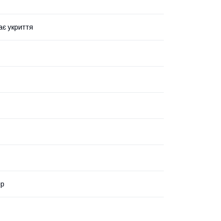
ає укриття
ер