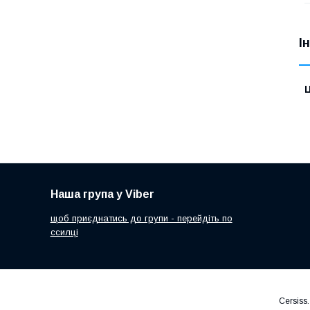
І
Ц
Наша група у Viber
щоб приєднатись до групи - перейдіть по
ссилці