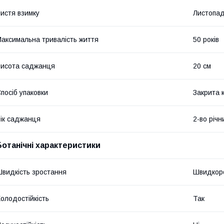
истя взимку
Листопад
аксимальна тривалість життя
50 років
исота саджанця
20 см
посіб упаковки
Закрита 
ік саджанця
2-во річн
Ботанічні характеристики
видкість зростання
Швидкор
олодостійкість
Так