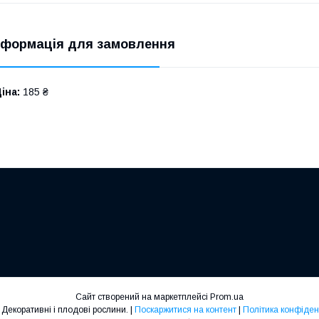
нформація для замовлення
іна:
185 ₴
Сайт створений на маркетплейсі
Prom.ua
Cersiss. Декоративні і плодові рослини. |
Поскаржитися на контент
|
Політика конфіден