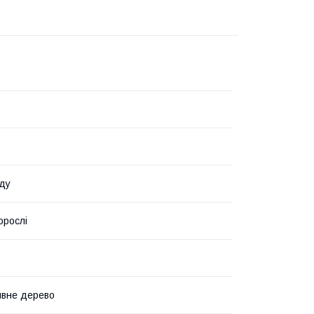
ду
орослі
ивне дерево