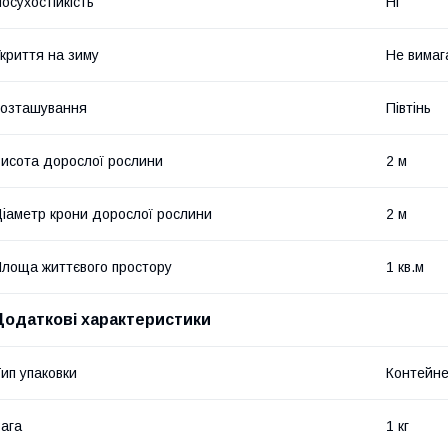
осухостійкість
Ні
криття на зиму
Не вимаг
озташування
Півтінь
исота дорослої рослини
2 м
іаметр крони дорослої рослини
2 м
лоща життєвого простору
1 кв.м
Додаткові характеристики
ип упаковки
Контейн
ага
1 кг