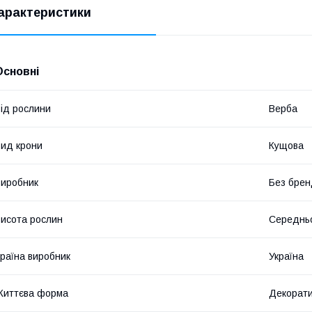
арактеристики
Основні
ід рослини
Верба
ид крони
Кущова
иробник
Без брен
исота рослин
Середнь
раїна виробник
Україна
Життєва форма
Декорат