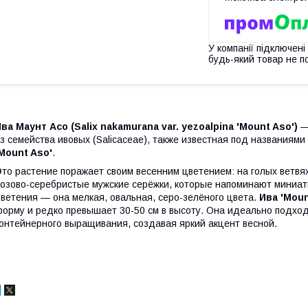
У компанії підключені
будь-який товар не п
ва Маунт Асо (Salix nakamurana var. yezoalpina 'Mount Aso')
— 
з семейства ивовых (Salicaceae), также известная под названиями
Mount Aso'
.
то растение поражает своим весенним цветением: на голых ветвях
озово-серебристые мужские серёжки, которые напоминают миниат
ветения — она мелкая, овальная, серо-зелёного цвета.
Ива 'Moun
орму и редко превышает 30-50 см в высоту. Она идеально подход
онтейнерного выращивания, создавая яркий акцент весной.