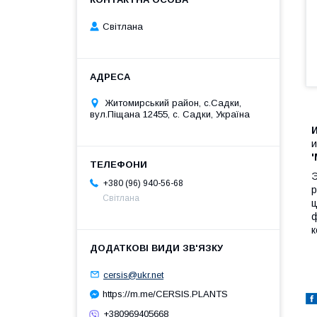
Світлана
Житомирський район, с.Садки,
вул.Піщана 12455, с. Садки, Україна
И
и
'
Э
+380 (96) 940-56-68
р
Світлана
ц
ф
к
cersis@ukr.net
https://m.me/CERSIS.PLANTS
+380969405668