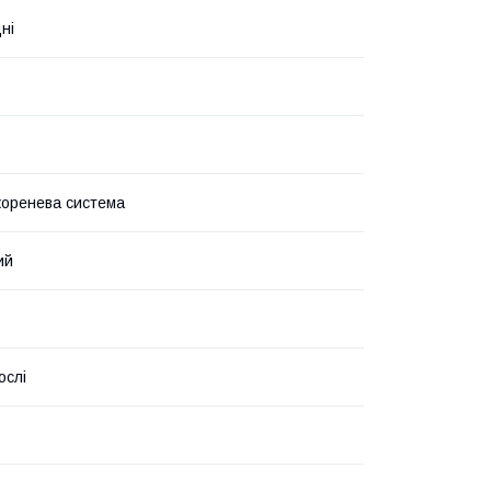
ні
коренева система
ий
ослі