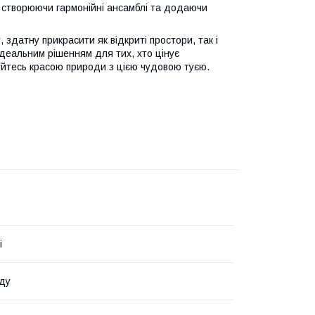
, створюючи гармонійні ансамблі та додаючи
здатну прикрасити як відкриті простори, так і
ідеальним рішенням для тих, хто цінує
уйтесь красою природи з цією чудовою туєю.
і
ду