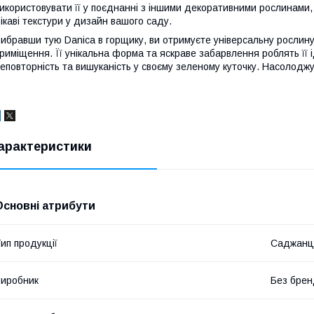
икористовувати її у поєднанні з іншими декоративними рослинами
ікаві текстури у дизайн вашого саду.
ибравши тую Danica в горщику, ви отримуєте універсальну рослину, 
риміщення. Її унікальна форма та яскраве забарвлення роблять її 
еповторність та вишуканість у своєму зеленому куточку. Насолодж
арактеристики
Основні атрибути
ип продукції
Саджанц
иробник
Без брен