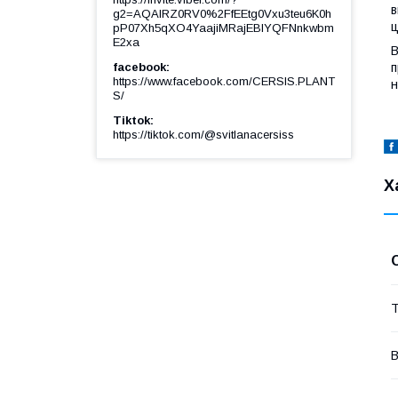
в
g2=AQAIRZ0RV0%2FfEEtg0Vxu3teu6K0h
ц
pP07Xh5qXO4YaajiMRajEBIYQFNnkwbm
E2xa
В
п
facebook
https://www.facebook.com/CERSIS.PLANT
н
S/
Tiktok
https://tiktok.com/@svitlanacersiss
Х
Т
В