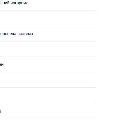
вний чагарник
коренева система
ені
ер