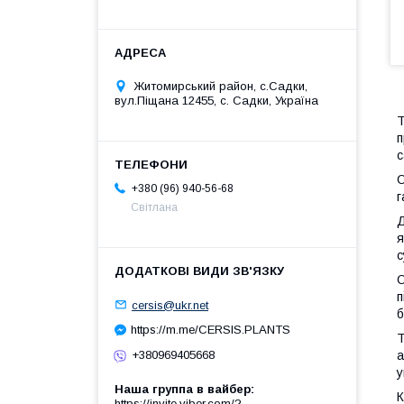
Житомирський район, с.Садки,
вул.Піщана 12455, с. Садки, Україна
Т
п
с
О
+380 (96) 940-56-68
г
Світлана
Д
я
с
О
п
cersis@ukr.net
б
https://m.me/CERSIS.PLANTS
Т
а
+380969405668
у
Наша группа в вайбер
К
https://invite.viber.com/?