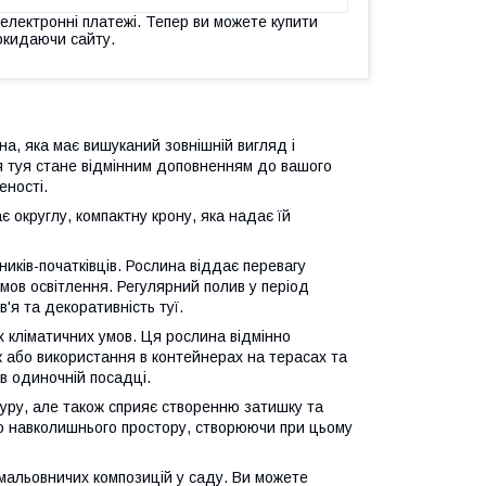
 електронні платежі. Тепер ви можете купити
окидаючи сайту.
на, яка має вишуканий зовнішній вигляд і
я туя стане відмінним доповненням до вашого
еності.
є округлу, компактну крону, яка надає їй
иків-початківців. Рослина віддає перевагу
умов освітлення. Регулярний полив у період
'я та декоративність туї.
них кліматичних умов. Ця рослина відмінно
 або використання в контейнерах на терасах та
в одиночній посадці.
ктуру, але також сприяє створенню затишку та
до навколишнього простору, створюючи при цьому
 мальовничих композицій у саду. Ви можете