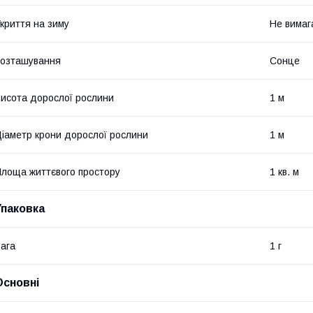
криття на зиму
Не вимаг
озташування
Сонце
исота дорослої рослини
1 м
іаметр крони дорослої рослини
1 м
лоща життєвого простору
1 кв. м
Упаковка
ага
1 г
Основні