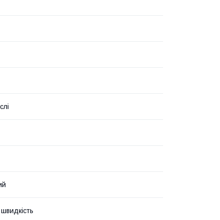
слі
ий
швидкість