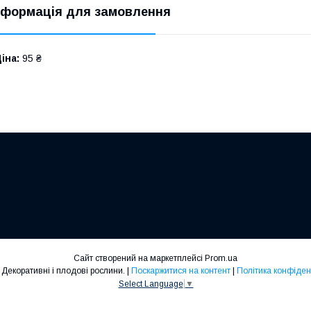
нформація для замовлення
іна:
95 ₴
Сайт створений на маркетплейсі
Prom.ua
Cersiss. Декоративні і плодові рослини. |
Поскаржитися на контент
|
Політика конфіден
Select Language
▼