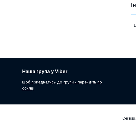
І
Ц
Наша група у Viber
щоб приєднатись до групи - перейдіть по
ссилці