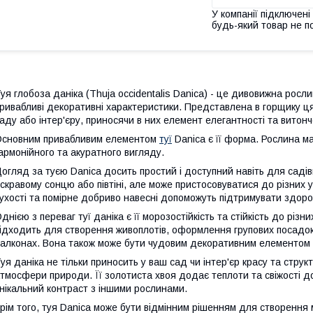
У компанії підключені
будь-який товар не п
уя глобоза даніка (Thuja occidentalis Danica) - це дивовижна росли
ривабливі декоративні характеристики. Представлена в горщику ц
аду або інтер'єру, приносячи в них елемент елегантності та витонч
сновним привабливим елементом
туї
Danica є її форма. Рослина ма
армонійного та акуратного вигляду.
огляд за туєю Danica досить простий і доступний навіть для садівн
скравому сонцю або півтіні, але може пристосовуватися до різних 
ухості та помірне добриво навесні допоможуть підтримувати здоров
днією з переваг туї даніка є її морозостійкість та стійкість до різ
ідходить для створення живоплотів, оформлення групових посадок
алконах. Вона також може бути чудовим декоративним елементом 
уя даніка не тільки приносить у ваш сад чи інтер'єр красу та стру
тмосфери природи. Її золотиста хвоя додає теплоти та свіжості 
нікальний контраст з іншими рослинами.
рім того, туя Danica може бути відмінним рішенням для створення