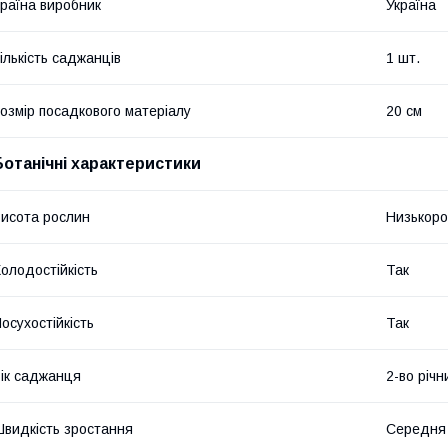
раїна виробник
Україна
ількість саджанців
1 шт.
озмір посадкового матеріалу
20 см
Ботанічні характеристики
исота рослин
Низькоро
олодостійкість
Так
осухостійкість
Так
ік саджанця
2-во річн
видкість зростання
Середня 