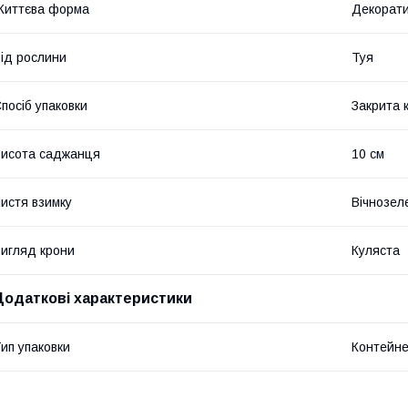
Життєва форма
Декорати
ід рослини
Туя
посіб упаковки
Закрита 
исота саджанця
10 см
истя взимку
Вічнозел
игляд крони
Куляста
Додаткові характеристики
ип упаковки
Контейн