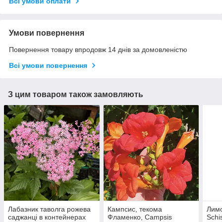
Всі умови оплати
Умови повернення
Повернення товару впродовж 14 днів за домовленістю
Всі умови повернення
З цим товаром також замовляють
Лабазник таволга рожева
Кампсис, текома
Лимо
саджанці в контейнерах
Фламенко, Campsis
Schi