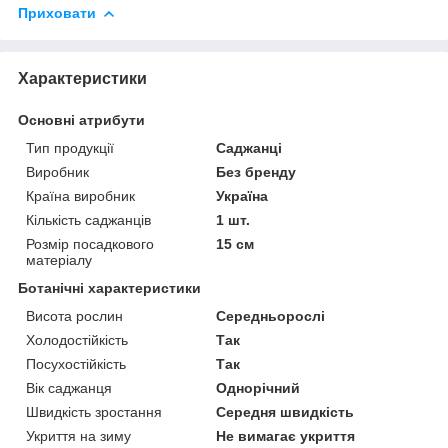
Приховати
Характеристики
Основні атрибути
Тип продукції
Саджанці
Виробник
Без бренду
Країна виробник
Україна
Кількість саджанців
1 шт.
Розмір посадкового
15 см
матеріалу
Ботанічні характеристики
Висота рослин
Середньорослі
Холодостійкість
Так
Посухостійкість
Так
Вік саджанця
Однорічний
Швидкість зростання
Середня швидкість
Укриття на зиму
Не вимагає укриття