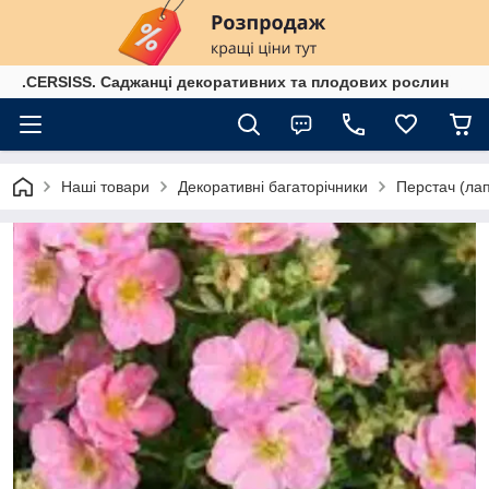
.CERSISS. Саджанці декоративних та плодових рослин
Наші товари
Декоративні багаторічники
Перстач (лап