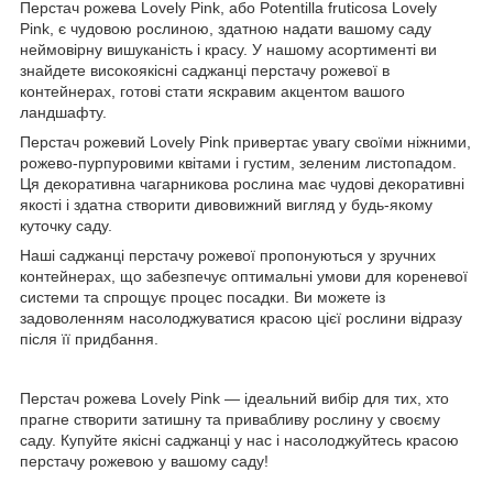
Перстач рожева Lovely Pink, або Potentilla fruticosa Lovely
Pink, є чудовою рослиною, здатною надати вашому саду
неймовірну вишуканість і красу. У нашому асортименті ви
знайдете високоякісні саджанці перстачу рожевої в
контейнерах, готові стати яскравим акцентом вашого
ландшафту.
Перстач рожевий Lovely Pink привертає увагу своїми ніжними,
рожево-пурпуровими квітами і густим, зеленим листопадом.
Ця декоративна чагарникова рослина має чудові декоративні
якості і здатна створити дивовижний вигляд у будь-якому
куточку саду.
Наші саджанці перстачу рожевої пропонуються у зручних
контейнерах, що забезпечує оптимальні умови для кореневої
системи та спрощує процес посадки. Ви можете із
задоволенням насолоджуватися красою цієї рослини відразу
після її придбання.
Перстач рожева Lovely Pink — ідеальний вибір для тих, хто
прагне створити затишну та привабливу рослину у своєму
саду. Купуйте якісні саджанці у нас і насолоджуйтесь красою
перстачу рожевою у вашому саду!