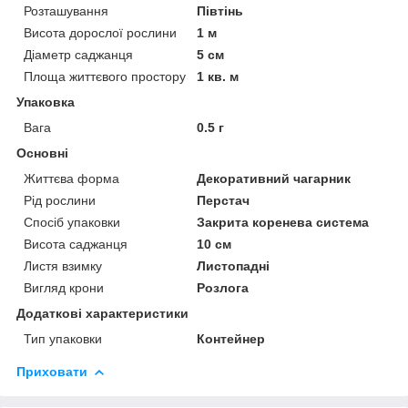
Розташування
Півтінь
Висота дорослої рослини
1 м
Діаметр саджанця
5 см
Площа життєвого простору
1 кв. м
Упаковка
Вага
0.5 г
Основні
Життєва форма
Декоративний чагарник
Рід рослини
Перстач
Спосіб упаковки
Закрита коренева система
Висота саджанця
10 см
Листя взимку
Листопадні
Вигляд крони
Розлога
Додаткові характеристики
Тип упаковки
Контейнер
Приховати