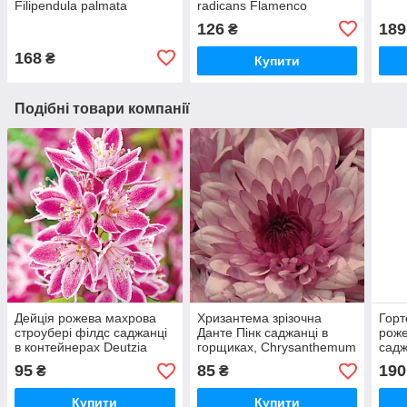
Filipendula palmata
radicans Flamenco
126
189
₴
168
₴
Купити
Подібні товари компанії
Дейція рожева махрова
Хризантема зрізочна
Горт
строубері філдс саджанці
Данте Пінк саджанці в
роже
в контейнерах Deutzia
горщиках, Chrysanthemum
садж
hybrida strawberry fields
Dante pink
Hydr
95
85
190
₴
₴
Touc
Купити
Купити