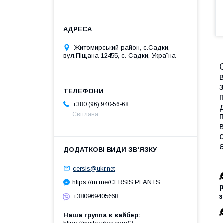
Житомирський район, с.Садки,
вул.Піщана 12455, с. Садки, Україна
+380 (96) 940-56-68
Світлана
cersis@ukr.net
https://m.me/CERSIS.PLANTS
+380969405668
Наша группа в вайбер
https://invite.viber.com/?