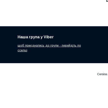
Ц
Наша група у Viber
щоб приєднатись до групи - перейдіть по
ссилці