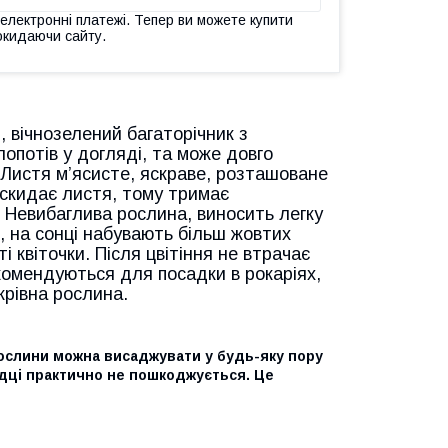
 електронні платежі. Тепер ви можете купити
окидаючи сайту.
 вічнозелений багаторічник з
опотів у догляді, та може довго
. Листя м’ясисте, яскраве, розташоване
 скидає
листя
, тому тримає
 Невибаглива рослина, виносить легку
і, на сонці набувають більш жовтих
сті квіточки. Після цвітіння не втрачає
екомендуються для посадки в рокаріях,
крівна рослина.
рослини можна висаджувати у будь-яку пору
дці практично не пошкоджується. Це