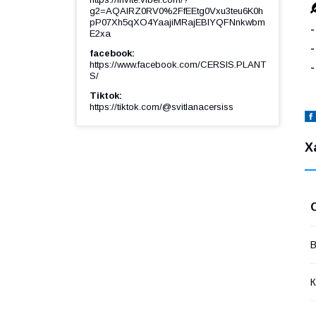
g2=AQAIRZ0RV0%2FfEEtg0Vxu3teu6K0h
pP07Xh5qXO4YaajiMRajEBIYQFNnkwbm
-
E2xa
facebook
https://www.facebook.com/CERSIS.PLANT
S/
Tiktok
https://tiktok.com/@svitlanacersiss
Х
В
К