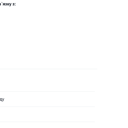
`язку з:
ду