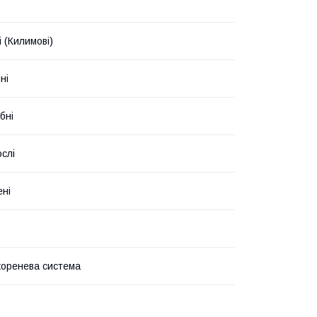
 (Килимові)
ні
бні
слі
ені
коренева система