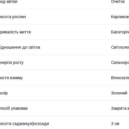
ид квітки
Очиток
исота рослин
Карликові
ривалість життя
Багаторіч
ідношення до світла
Світлолю
нергія росту
Сильноро
истя взимку
Вічнозел
олір
Зелений
посіб упаковки
Закрита 
исота саджанця/розсади
3 см