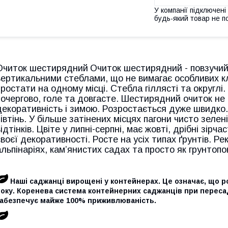
У компанії підключені
будь-який товар не п
Очиток шестирядний
Очиток шестирядний - повзучий,
вертикальними стеблами, що не вимагає особливих кл
зростати на одному місці. Стебла гіллясті та округлі
почергово, голе та довгасте. Шестирядний очиток не
декоративність і зимою. Розростається дуже швидко.
півтінь. У більше затінених місцях пагони чисто зелен
відтінків. Цвіте у липні-серпні, має жовті, дрібні зірча
своєї декоративності. Росте на усіх типах ґрунтів. Р
альпінаріях, кам’янистих садах та просто як грунтопо
Наші саджанці вирощені у контейнерах. Це означає, що 
року. Коренева система контейнерних саджанців при переса
забезпечує майже 100% приживлюваність.