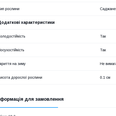
ип рослини
Саджане
Додаткові характеристики
олодостійкість
Так
осухостійкість
Так
криття на зиму
Не вимаг
исота дорослої рослини
0.1 см
нформація для замовлення