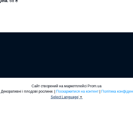
іна:
68 ₴
Сайт створений на маркетплейсі
Prom.ua
Cersiss. Декоративні і плодові рослини. |
Поскаржитися на контент
|
Політика конфіден
Select Language
▼