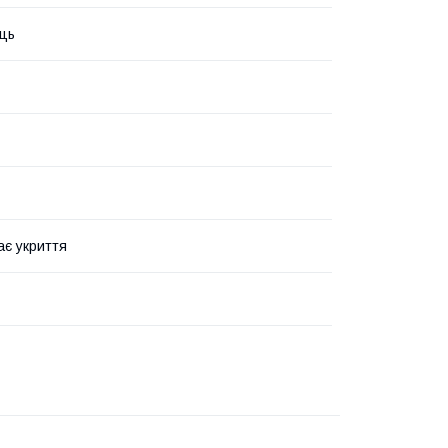
ць
ає укриття