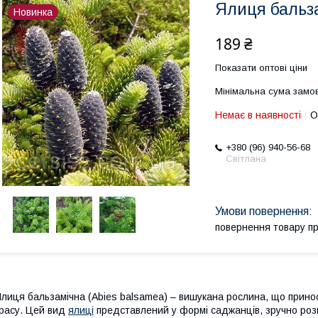
Ялиця бальза
Новинка
189 ₴
Показати оптові ціни
Мінімальна сума замов
Немає в наявності
О
+380 (96) 940-56-68
Світлана
повернення товару п
лиця бальзамічна (Abies balsamea) – вишукана рослина, що принос
расу. Цей вид
ялиці
представлений у формі саджанців, зручно розм