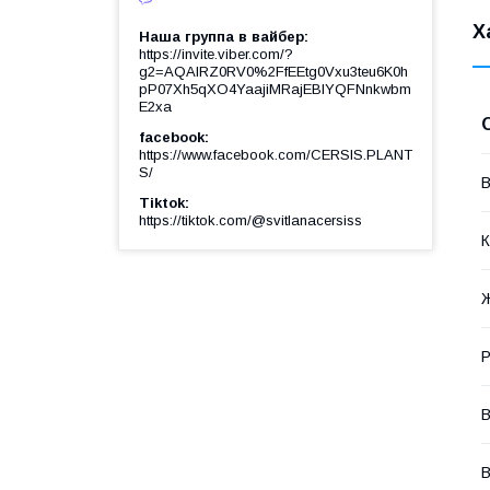
Х
Наша группа в вайбер
https://invite.viber.com/?
g2=AQAIRZ0RV0%2FfEEtg0Vxu3teu6K0h
pP07Xh5qXO4YaajiMRajEBIYQFNnkwbm
E2xa
facebook
https://www.facebook.com/CERSIS.PLANT
S/
В
Tiktok
https://tiktok.com/@svitlanacersiss
К
Р
В
В