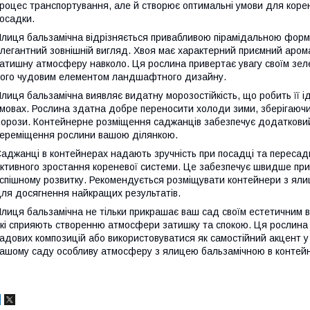
роцес транспортування, але й створює оптимальні умови для корен
осадки.
лиця бальзамічна відрізняється привабливою пірамідальною формо
легантний зовнішній вигляд. Хвоя має характерний приємний арома
атишну атмосферу навколо. Ця рослина привертає увагу своїм зел
ого чудовим елементом ландшафтного дизайну.
лиця бальзамічна виявляє видатну морозостійкість, що робить її і
мовах. Рослина здатна добре переносити холоди зими, зберігаючи 
орози. Контейнерне розміщення саджанців забезпечує додатковий
ереміщення рослини вашою ділянкою.
аджанці в контейнерах надають зручність при посадці та пересад
ктивного зростання кореневої системи. Це забезпечує швидше при
спішному розвитку. Рекомендується розміщувати контейнери з яли
ля досягнення найкращих результатів.
лиця бальзамічна не тільки прикрашає ваш сад своїм естетичним в
кі сприяють створенню атмосфери затишку та спокою. Ця рослина
адових композицій або використовуватися як самостійний акцент
ашому саду особливу атмосферу з ялицею бальзамічною в контейне