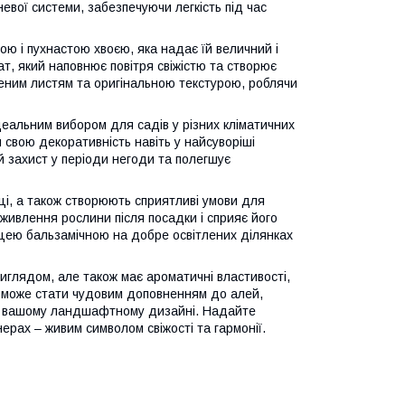
евої системи, забезпечуючи легкість під час
ю і пухнастою хвоєю, яка надає їй величний і
т, який наповнює повітря свіжістю та створює
еним листям та оригінальною текстурою, роблячи
деальним вибором для садів у різних кліматичних
свою декоративність навіть у найсуворіші
 захист у періоди негоди та полегшує
ці, а також створюють сприятливі умови для
живлення рослини після посадки і сприяє його
цею бальзамічною на добре освітлених ділянках
иглядом, але також має ароматичні властивості,
 може стати чудовим доповненням до алей,
 у вашому ландшафтному дизайні. Надайте
рах – живим символом свіжості та гармонії.