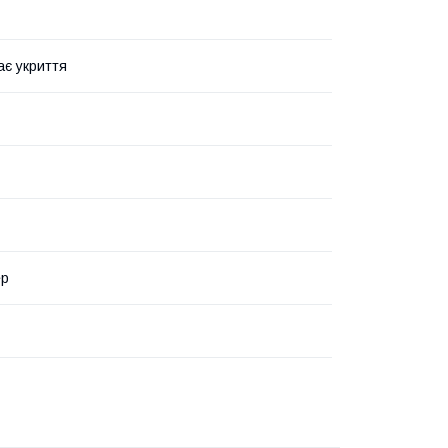
ає укриття
ер