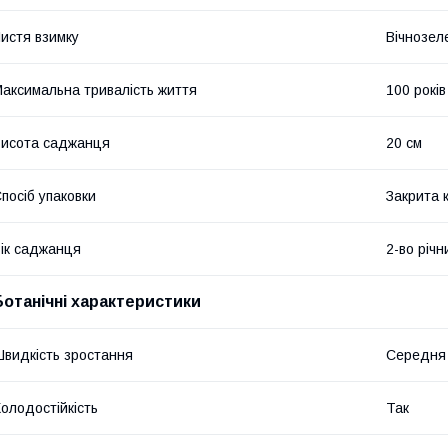
истя взимку
Вічнозел
аксимальна тривалість життя
100 років
исота саджанця
20 см
посіб упаковки
Закрита 
ік саджанця
2-во річн
Ботанічні характеристики
видкість зростання
Середня 
олодостійкість
Так