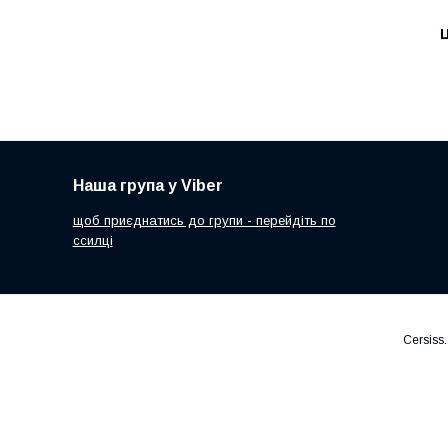
Ц
Наша група у Viber
щоб приєднатись до групи - перейдіть по
ссилці