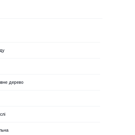
ду
ивне дерево
слі
льна