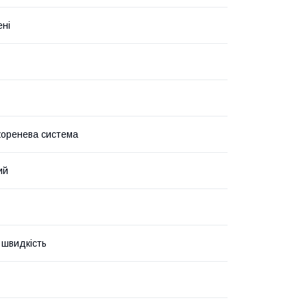
ені
коренева система
ий
швидкість