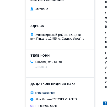
п
п
Світлана
Я
е
з
й
Я
Житомирський район, с.Садки,
у
вул.Піщана 12455, с. Садки, Україна
м
п
С
а
+380 (96) 940-56-68
у
д
Світлана
Я
я
с
в
cersis@ukr.net
https://m.me/CERSIS.PLANTS
+380969405668