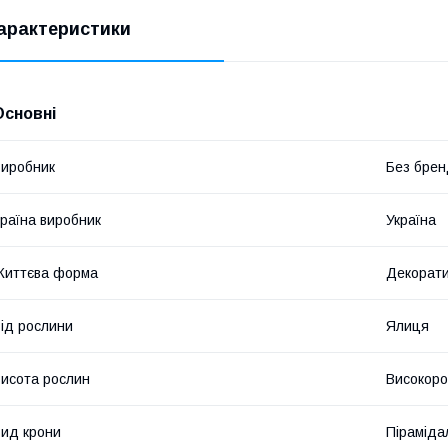
арактеристики
Основні
иробник
Без брен
раїна виробник
Україна
Життєва форма
Декорат
ід рослини
Ялиця
исота рослин
Високоро
ид крони
Піраміда