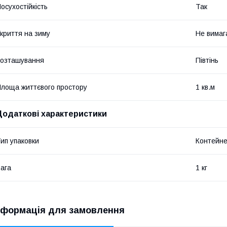
осухостійкість
Так
криття на зиму
Не вимаг
озташування
Півтінь
лоща життєвого простору
1 кв.м
Додаткові характеристики
ип упаковки
Контейн
ага
1 кг
нформація для замовлення