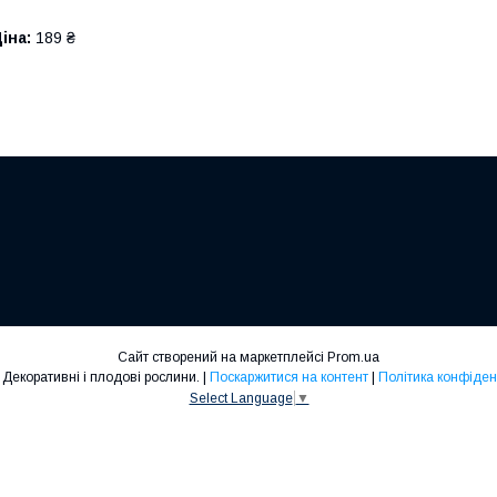
іна:
189 ₴
Сайт створений на маркетплейсі
Prom.ua
Cersiss. Декоративні і плодові рослини. |
Поскаржитися на контент
|
Політика конфіден
Select Language
▼