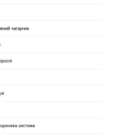
вний чагарник
с
орослі
ні
коренева система