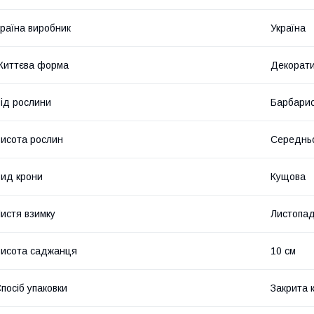
раїна виробник
Україна
Життєва форма
Декорати
ід рослини
Барбари
исота рослин
Середнь
ид крони
Кущова
истя взимку
Листопад
исота саджанця
10 см
посіб упаковки
Закрита 