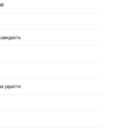
ий
швидкість
ає укриття