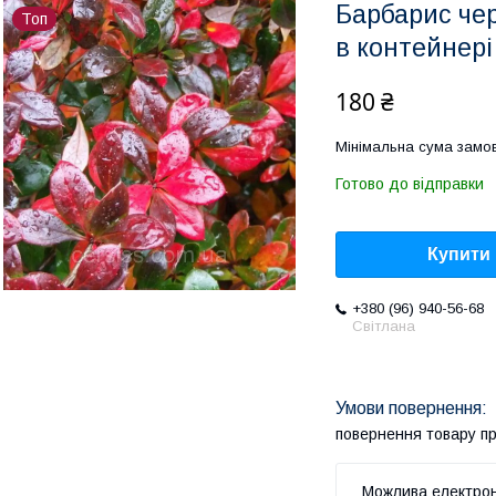
Барбарис че
Топ
в контейнері
180 ₴
Мінімальна сума замов
Готово до відправки
Купити
+380 (96) 940-56-68
Світлана
повернення товару п