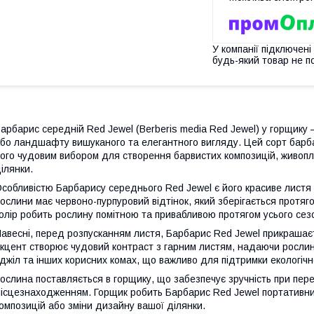
У компанії підключені
будь-який товар не п
арбарис середній Red Jewel (Berberis media Red Jewel) у горщику
бо ландшафту вишуканого та елегантного вигляду. Цей сорт барба
ого чудовим вибором для створення барвистих композицій, живопло
ілянки.
собливістю Барбарису середнього Red Jewel є його красиве листя т
ослини має червоно-пурпуровий відтінок, який зберігається протяг
олір робить рослину помітною та привабливою протягом усього сез
авесні, перед розпусканням листя, Барбарис Red Jewel прикрашає
кцент створює чудовий контраст з гарним листям, надаючи рослин
джіл та інших корисних комах, що важливо для підтримки екологіч
ослина поставляється в горщику, що забезпечує зручність при пере
ісцезнаходженням. Горщик робить Барбарис Red Jewel портативни
омпозицій або зміни дизайну вашої ділянки.