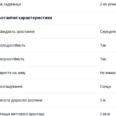
ік саджанця
2-во річн
Ботанічні характеристики
видкість зростання
Середня 
олодостійкість
Так
осухостійкість
Так
криття на зиму
Не вимаг
озташування
Сонце
исота дорослої рослини
1 м
лоща життєвого простору
1 кв.м