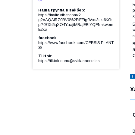
Б
р
Наша группа в вайбер
https://invite.viber.com/?
х
g2=AQAIRZ0RV0%2FfEEtg0Vxu3teu6K0h
Б
pP07Xh5qXO4YaajiMRajEBIYQFNnkwbm
E2xa
ж
в
facebook
https://www.facebook.com/CERSIS.PLANT
В
S/
л
с
Tiktok
https://tiktok.com/@svitlanacersiss
Х
В