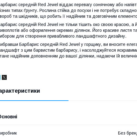
арбарис середній Red Jewel віддає перевагу сонячному або напівт
ізних типах ґрунту. Рослина стійка до посухи і не потребує складн
вороб та шкідників, що робить її надійним та довговічним елемен
арбарис середній Red Jewel не тільки тішить око своєю красою, а
ивоплотів або оформлення окремих ділянок. Його красиве листя та 
ибором для створення привабливого ландшафтного дизайну.
ибравши Барбарис середній Red Jewel у горщику, ви вносите елеган
андшафт з цим барвистим барбарису, і насолоджуйтеся яскравими
тане надійним доповненням до вашої ділянки, надаючи їй величніс
арактеристики
Основні
иробник
Без брен