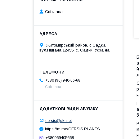
Світлана
Житомирський район, с.Садки,
вул.Піщана 12455, с. Садки, Україна
Б
а
й
д
+380 (96) 940-56-68
О
Світлана
р
к
Н
а
б
cersis@ukr.net
Р
https://m.me/CERSIS.PLANTS
м
к
+380969405668