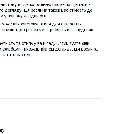
інистому місцеположенню і може процвітати в
ого догляду. Ця рослина також має стійкість до
том у вашому ландшафті.
 й може використовуватися для створення
стійкість до різних умов роблять його чудовим
тність та стиль у ваш сад. Оптимізуйте свій
 фарбами і низьким рівнем догляду. Ця рослина
ть та характер.
ду