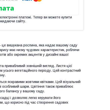
 електронні платежі. Тепер ви можете купити
окидаючи сайту.
 – це вишукана рослина, яка надає вашому саду
рису має низку чудових характеристик, роблячи
тів або окремих акцентів у дизайні вашої
а привабливий зовнішній вигляд. Листя цієї
ом усього вегетаційного періоду. Цей контрастний
ону.
ться яскравими жовтими квітками. Цей візуальний
і особливий шарм. Цвітіння також приваблює
ного балансу у вашому саду.
садці і дозволяє легко керувати його
м, що корисно під час створення садових