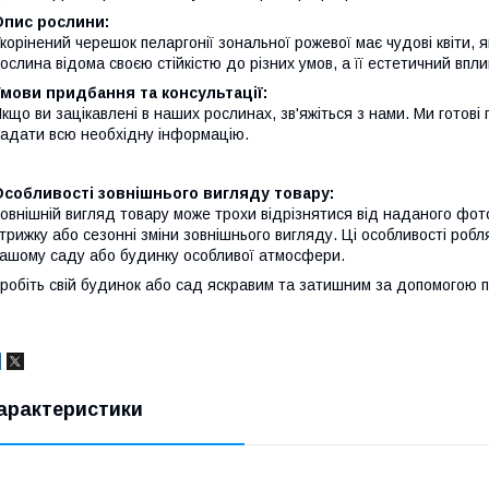
Опис рослини:
корінений черешок пеларгонії зональної рожевої має чудові квіти,
ослина відома своєю стійкістю до різних умов, а її естетичний впл
мови придбання та консультації:
кщо ви зацікавлені в наших рослинах, зв'яжіться з нами. Ми готові 
адати всю необхідну інформацію.
Особливості зовнішнього вигляду товару:
овнішній вигляд товару може трохи відрізнятися від наданого фото
трижку або сезонні зміни зовнішнього вигляду. Ці особливості роб
ашому саду або будинку особливої атмосфери.
робіть свій будинок або сад яскравим та затишним за допомогою пр
арактеристики