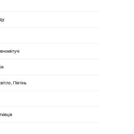
ду
вноквітучі
ія
вітло, Півтінь
ківців