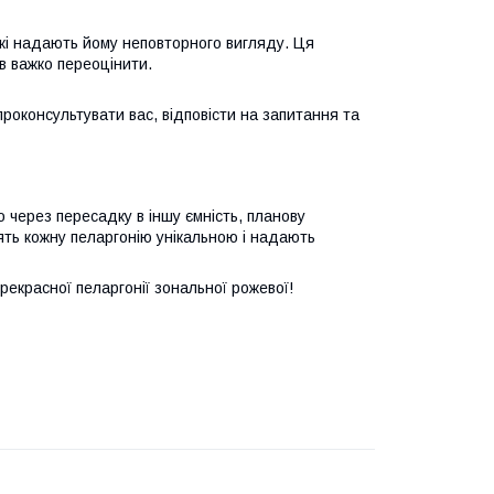
 які надають йому неповторного вигляду. Ця
ив важко переоцінити.
проконсультувати вас, відповісти на запитання та
 через пересадку в іншу ємність, планову
лять кожну пеларгонію унікальною і надають
екрасної пеларгонії зональної рожевої!