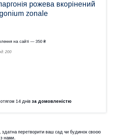
ларгонія рожева вкорінений
gonium zonale
лення на сайті — 350 ₴
од:
200
ротягом 14 днів
за домовленістю
а, здатна перетворити ваш сад чи будинок своєю
з нами.