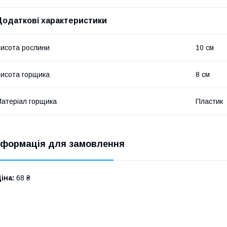
Додаткові характеристики
исота рослини
10 см
исота горщика
8 см
атеріал горщика
Пластик
нформація для замовлення
іна:
68 ₴