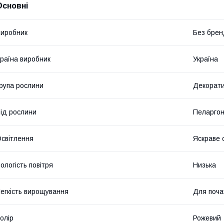
Основні
иробник
Без брен
раїна виробник
Україна
рупа рослини
Декорати
ід рослини
Пеларгон
світлення
Яскраве с
ологість повітря
Низька
егкість вирощування
Для почат
олір
Рожевий