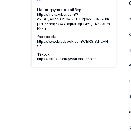
Наша группа в вайбер
https://invite.viber.com/?
В
g2=AQAIRZ0RV0%2FfEEtg0Vxu3teu6K0h
pP07Xh5qXO4YaajiMRajEBIYQFNnkwbm
E2xa
К
facebook
https://www.facebook.com/CERSIS.PLANT
S/
Г
Tiktok
https://tiktok.com/@svitlanacersiss
Р
О
В
Л
К