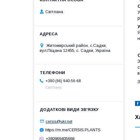
Світлана
У
р
У
Я
н
Житомирський район, с.Садки,
вул.Піщана 12455, с. Садки, Україна
З
с
в
+380 (96) 940-56-68
З
Світлана
Х
cersis@ukr.net
https://m.me/CERSIS.PLANTS
+380969405668