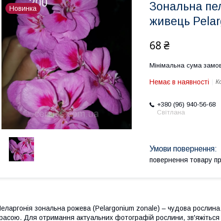
Зональна пе
Новинка
живець Pelar
68 ₴
Мінімальна сума замов
Немає в наявності
К
+380 (96) 940-56-68
Світлана
повернення товару п
еларгонія зональна рожева (Pelargonium zonale) – чудова рослин
расою. Для отримання актуальних фотографій рослини, зв'яжіться 