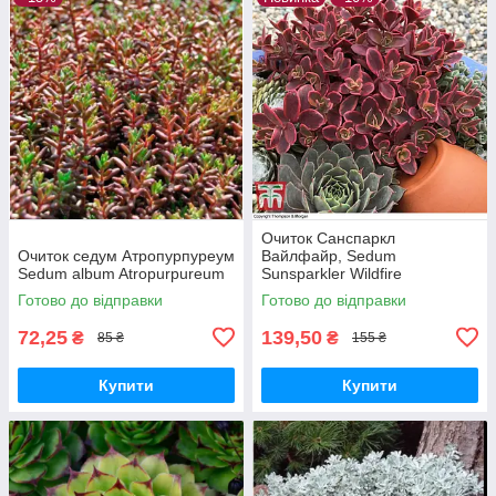
Очиток Санспаркл
Очиток седум Атропурпуреум
Вайлфайр, Sedum
Sedum album Atropurpureum
Sunsparkler Wildfire
Готово до відправки
Готово до відправки
72,25
139,50
₴
₴
85 ₴
155 ₴
Купити
Купити