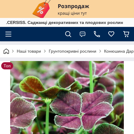
.CERSISS. Саджанці декоративних та плодових рослин
Наші товари
Грунтопокривні рослини
Конюшина Дарк 
Топ