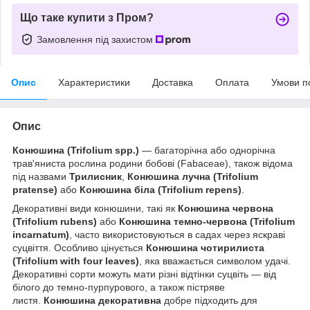
Що таке купити з Пром?
Замовлення під захистом
Опис
Характеристики
Доставка
Оплата
Умови п
Опис
Конюшина (Trifolium spp.)
— багаторічна або однорічна
трав'яниста рослина родини бобові (Fabaceae), також відома
під назвами
Трилисник
,
Конюшина лучна (Trifolium
pratense)
або
Конюшина біла (Trifolium repens)
.
Декоративні види конюшини, такі як
Конюшина червона
(Trifolium rubens)
або
Конюшина темно-червона (Trifolium
incarnatum)
, часто використовуються в садах через яскраві
суцвіття. Особливо цінується
Конюшина чотирилиста
(Trifolium with four leaves)
, яка вважається символом удачі.
Декоративні сорти можуть мати різні відтінки суцвіть — від
білого до темно-пурпурового, а також пістряве
листя.
Конюшина декоративна
добре підходить для