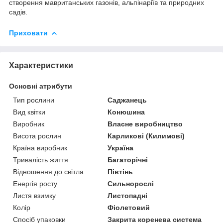
створення мавританських газонів, альпінаріїв та природних
садів.
Приховати
Характеристики
Основні атрибути
Тип рослини
Саджанець
Вид квітки
Конюшина
Виробник
Власне виробництво
Висота рослин
Карликові (Килимові)
Країна виробник
Україна
Тривалість життя
Багаторічні
Відношення до світла
Півтінь
Енергія росту
Сильнорослі
Листя взимку
Листопадні
Колір
Фіолетовий
Спосіб упаковки
Закрита коренева система