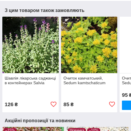
З цим товаром також замовляють
Шавлія лікарська саджанці
Очиток камчатський,
Очит
в контейнерах Salvia
Sedum kamtschaticum
Sed
95
126
85
₴
₴
Акційні пропозиції та новинки
–15%
Новинка
–10%