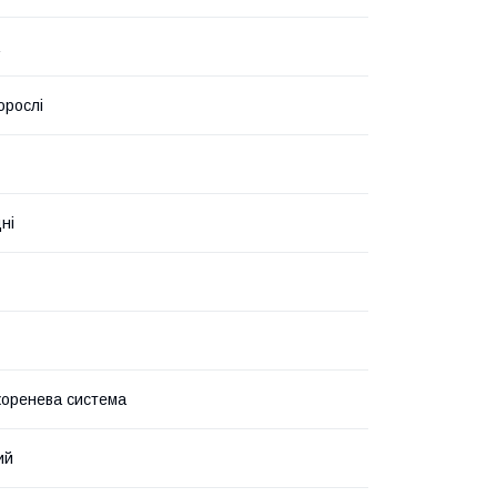
орослі
ні
коренева система
ий