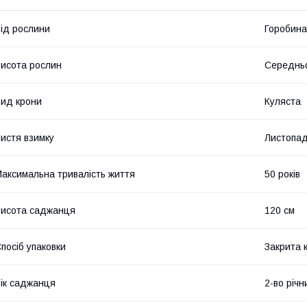
ід рослини
Горобина
исота рослин
Середнь
ид крони
Куляста
истя взимку
Листопад
аксимальна тривалість життя
50 років
исота саджанця
120 см
посіб упаковки
Закрита 
ік саджанця
2-во річн