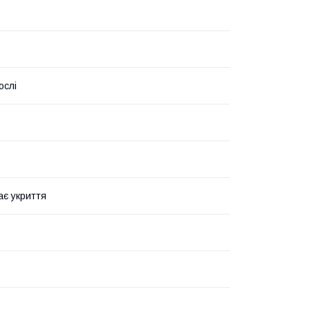
ослі
ає укриття