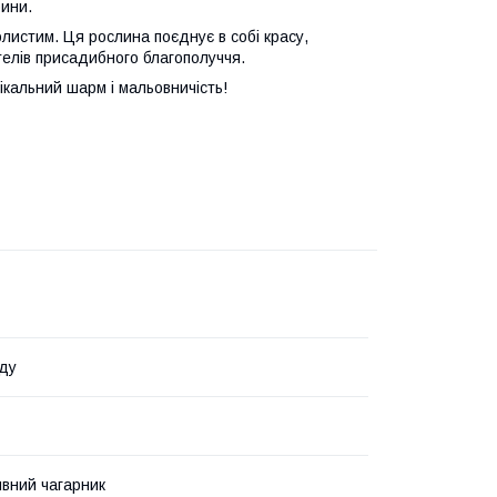
бини.
листим. Ця рослина поєднує в собі красу,
телів присадибного благополуччя.
ікальний шарм і мальовничість!
ду
вний чагарник