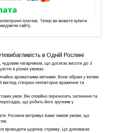
 електронні платежі. Тепер ви можете купити
окидаючи сайту.
 Невибагливість в Одній Рослині
м, чудовим чагарником, що досягає висоти до 3
ністю в різних умовах.
ичайно ароматними квітками. Вони зібрані у великі
ий вигляд створює неповторне враження та
тових умов. Він спокійно переносить затінення та
 пересадку, що робить його зручним у
ти. Рослина витримує важкі зимові умови, що
том.
ся проводити щорічну стрижку. Це допомагає