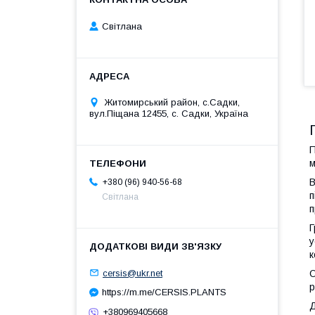
Світлана
Житомирський район, с.Садки,
вул.Піщана 12455, с. Садки, Україна
П
м
В
+380 (96) 940-56-68
п
Світлана
п
Г
у
к
cersis@ukr.net
О
р
https://m.me/CERSIS.PLANTS
Д
+380969405668