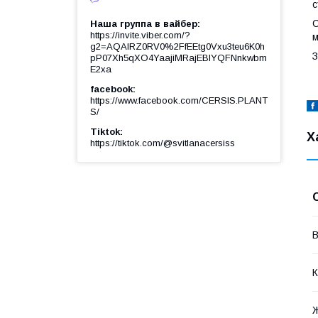
с
С
Наша группа в вайбер
https://invite.viber.com/?
м
g2=AQAIRZ0RV0%2FfEEtg0Vxu3teu6K0h
З
pP07Xh5qXO4YaajiMRajEBIYQFNnkwbm
E2xa
facebook
https://www.facebook.com/CERSIS.PLANT
S/
Tiktok
Х
https://tiktok.com/@svitlanacersiss
В
К