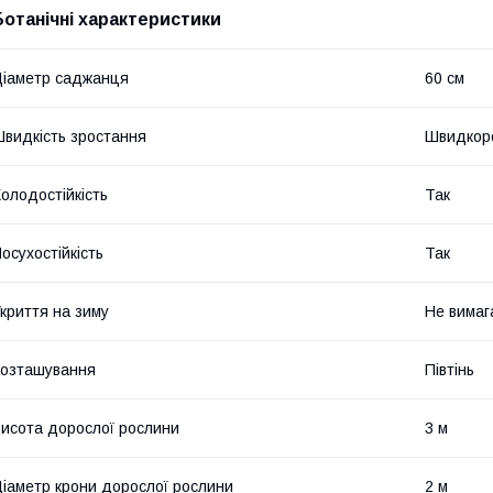
Ботанічні характеристики
іаметр саджанця
60 см
видкість зростання
Швидкор
олодостійкість
Так
осухостійкість
Так
криття на зиму
Не вимаг
озташування
Півтінь
исота дорослої рослини
3 м
іаметр крони дорослої рослини
2 м