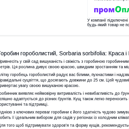
У компанії підключені
будь-який товар не п
Горобин гороболистий, Sorbaria sorbifolia: Краса і
ривнесіть у свій сад вишуканість і свіжість з горобиною горобинни
етрів. Ця рослина дивує своєю красою, швидким зростанням та міц
літку горобець гороболистий радує вас білими, пухнастими і надзв
ірамідальні суцвіття, що досягають довжини до 25 см. Цей чудов
ривертає увагу своєю вишуканою красою.
робинник виявляє неймовірну витривалість і невибагливість до ґрун
спішно адаптується до різних ґрунтів. Кущ також легко переносить
ористуванні та підтримці.
днією з ключових переваг горобини є його здатність чудово зимува
обить її ідеальним вибором для садів у регіонах із холодним кліма
ля того щоб підтримувати здоров'я та форму кущів, рекомендуєть