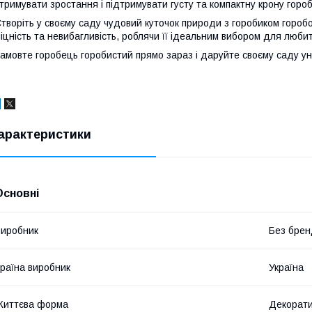
тримувати зростання і підтримувати густу та компактну крону горо
творіть у своєму саду чудовий куточок природи з горобиком горобо
іцність та невибагливість, роблячи її ідеальним вибором для люби
амовте горобець горобистий прямо зараз і даруйте своєму саду ун
арактеристики
Основні
иробник
Без брен
раїна виробник
Україна
Життєва форма
Декорати