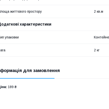
лоща життєвого простору
2 кв.м
Додаткові характеристики
ип упаковки
Контейн
ага
2 кг
нформація для замовлення
іна:
189 ₴