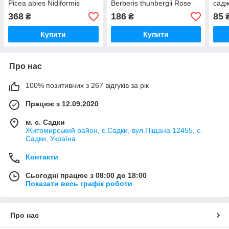
Picea abies Nidiformis
Berberis thunbergii Rose
садж
Glow
Lam
368
186
85
₴
₴
Купити
Купити
Про нас
100% позитивних з 267 відгуків за рік
Працює з 12.09.2020
м. с. Садки
Житомирський район, с.Садки, вул.Піщана 12455, с.
Садки, Україна
Контакти
Сьогодні працює з 08:00 до 18:00
Показати весь графік роботи
Про нас