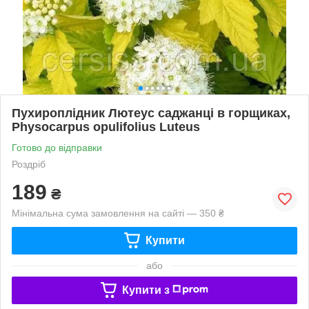
Пухироплідник Лютеус саджанці в горщиках,
Physocarpus opulifolius Luteus
Готово до відправки
Роздріб
189
₴
Мінімальна сума замовлення на сайті — 350 ₴
Купити
або
Купити з