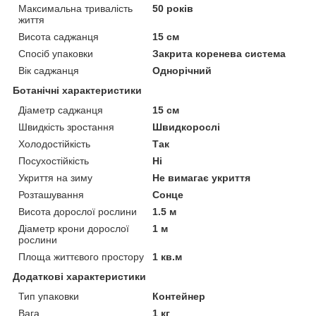
Максимальна тривалість
50 років
життя
Висота саджанця
15 см
Спосіб упаковки
Закрита коренева система
Вік саджанця
Однорічний
Ботанічні характеристики
Діаметр саджанця
15 см
Швидкість зростання
Швидкорослі
Холодостійкість
Так
Посухостійкість
Ні
Укриття на зиму
Не вимагає укриття
Розташування
Сонце
Висота дорослої рослини
1.5 м
Діаметр крони дорослої
1 м
рослини
Площа життєвого простору
1 кв.м
Додаткові характеристики
Тип упаковки
Контейнер
Вага
1 кг