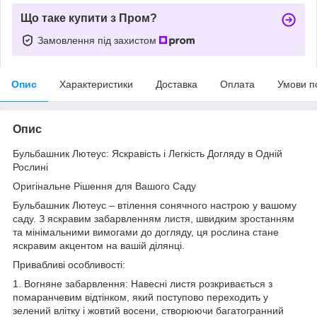
Що таке купити з Пром?
Замовлення під захистом
Опис
Характеристики
Доставка
Оплата
Умови п
Опис
Бульбашник Лютеус: Яскравість і Легкість Догляду в Одній
Рослині
Оригінальне Рішення для Вашого Саду
Бульбашник Лютеус – втілення сонячного настрою у вашому
саду. З яскравим забарвленням листя, швидким зростанням
та мінімальними вимогами до догляду, ця рослина стане
яскравим акцентом на вашій ділянці.
Привабливі особливості:
1. Вогняне забарвлення: Навесні листя розкривається з
помаранчевим відтінком, який поступово переходить у
зелений влітку і жовтий восени, створюючи багатогранний