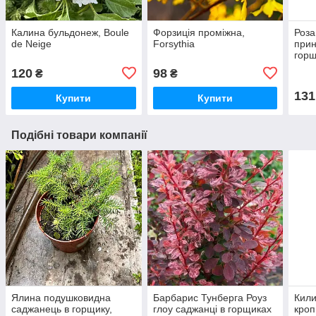
Калина бульдонеж, Boule
Форзиція проміжна,
Роза
de Neige
Forsythia
прин
горщ
Prin
120
98
₴
₴
131
Купити
Купити
Подібні товари компанії
Ялина подушковидна
Барбарис Тунберга Роуз
Кили
саджанець в горщику,
глоу саджанці в горщиках
кроп