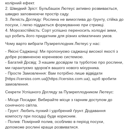
колірний ефект.
2. Швидкий Зріст: Бульбашок Лютеус активно розвивається,
швидко заповнюючи простір саду.
3. Легкість Догляду: Рослина не вимоглива до ґрунту, стійка до
посухи, і легко піддається формуванню при стрижці.
4. Морозостійкість: Сорт успішно переносить холодні зими,
що робить його придатним для різних кліматичних умов.
Чому варто вибрати Пузиреплодник Лютеус у нас:
- Якісні Саджанці: Ми пропонуємо саджанці високої якості з
добре розвиненою кореневою системою.
- Багатий Досвід: З нашим досвідом та турботою про рослини,
ми гарантуємо здоров'я вашого нового міхурника.
- Просте Замовлення: Вам потрібно лише відвідати
[https://cersiss.com.ua](https://cersiss.com.ua), щоб зробити
замовлення.
Секрети Успішного Догляду за Пузиреплодником Лютеус:
- Місце Посадки: Вибирайте місце з гарним доступом до
сонячного світла.
- Грунт: Любить пухкий і удобрений ґрунт. Додавання
компосту при посадці буде корисним.
- Полив: Помірний полив, особливо в період посухи,
допоможе рослині краще розвиватися.