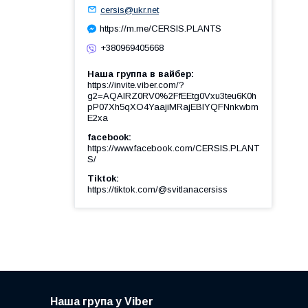
cersis@ukr.net
https://m.me/CERSIS.PLANTS
+380969405668
Наша группа в вайбер
https://invite.viber.com/?
g2=AQAIRZ0RV0%2FfEEtg0Vxu3teu6K0h
pP07Xh5qXO4YaajiMRajEBIYQFNnkwbm
E2xa
facebook
https://www.facebook.com/CERSIS.PLANT
S/
Tiktok
https://tiktok.com/@svitlanacersiss
Наша група у Viber