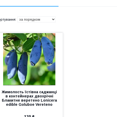
Жимолость їстівна саджанці
в контейнерах двохрічні
Блакитне веретено Lonicera
edible Gоluboe Vereteno
120 ₴