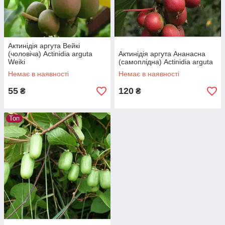
Актинідія аргута Вейкі
(чоловіча) Actinidia arguta
Актинідія аргута Ананасна
Weiki
(самоплідна) Actinidia arguta
Немає в наявності
Немає в наявності
55
120
₴
₴
Топ