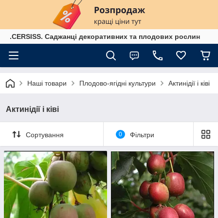
.CERSISS. Саджанці декоративних та плодових рослин
Наші товари
Плодово-ягідні культури
Актинідії і ківі
Актинідії і ківі
Сортування
0
Фільтри