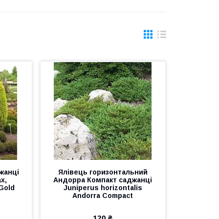
жанці
Ялівець горизонтальний
х,
Андорра Компакт саджанці
Gold
Juniperus horizontalis
Andorra Compact
120 ₴