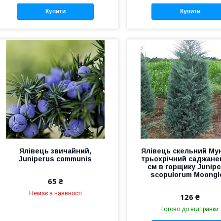
Купити
Купити
Ялівець звичайний,
Ялівець скельний Му
Juniperus communis
трьохрічний саджане
см в горщику Junip
scopulorum Moong
65 ₴
Немає в наявності
126 ₴
Готово до відправки