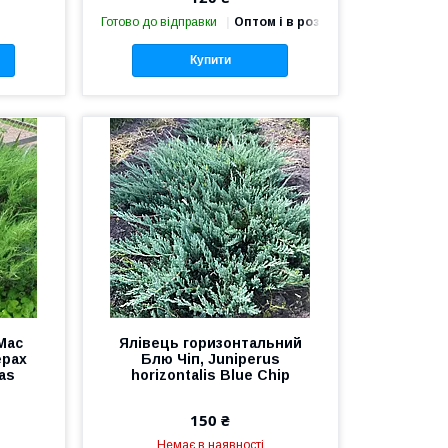
Готово до відправки
Оптом і в роздріб
Купити
Мас
Ялівець горизонтальний
ерах
Блю Чіп, Juniperus
as
horizontalis Blue Chip
150 ₴
Немає в наявності