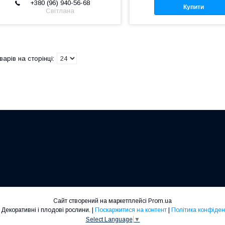
+380 (96) 940-56-68
Купити
Світлана
Сайт створений на маркетплейсі
Prom.ua
Cersiss. Декоративні і плодові рослини. |
Поскаржитися на контент
|
Політика конфіден
Select Language
▼