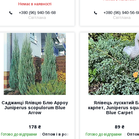
Немає в наявності
+380 (96) 940-56-68
+380 (96) 940-56-6
Світлана
Світлана
Саджанці Ялівцю Блю Арроу
Ялівець лускатий 
Juniperus scopulorum Blue
карпет, Juniperus squ
Arrow
Blue Carpet
178 ₴
89 ₴
Готово до відправки
Оптом і в роздріб
Готово до відправки
Оптом