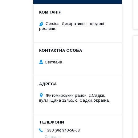
Cersiss. Декоративні і плодові
рослини.
Світлана
Житомирський район, с.Садки,
вул.Піщана 12455, с. Садки, Україна
+380 (96) 940-56-68
Світлана