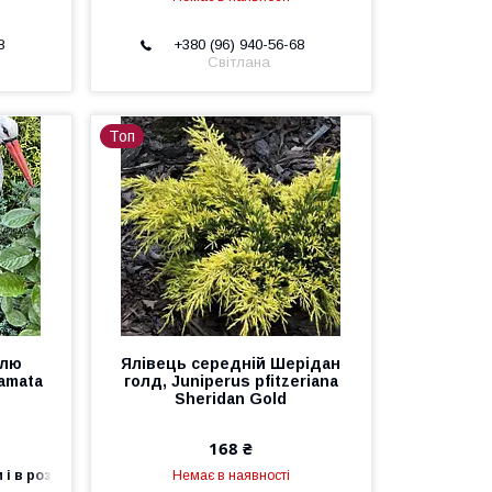
8
+380 (96) 940-56-68
Світлана
Топ
Блю
Ялівець середній Шерідан
amata
голд, Juniperus pfitzeriana
Sheridan Gold
168 ₴
 і в роздріб
Немає в наявності