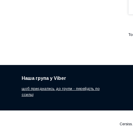
Наша група у Viber
щоб приєднатись до групи - перейдіть по
ссилці