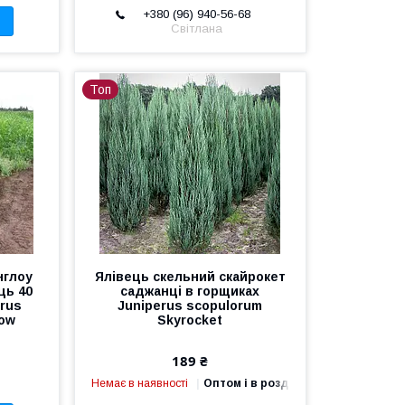
+380 (96) 940-56-68
Світлана
Топ
нглоу
Ялівець скельний скайрокет
ць 40
саджанці в горщиках
erus
Juniperus scopulorum
low
Skyrocket
189 ₴
Немає в наявності
Оптом і в роздріб