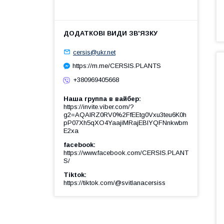
cersis@ukr.net
https://m.me/CERSIS.PLANTS
+380969405668
Наша группа в вайбер
https://invite.viber.com/?
g2=AQAIRZ0RV0%2FfEEtg0Vxu3teu6K0h
pP07Xh5qXO4YaajiMRajEBIYQFNnkwbm
E2xa
facebook
https://www.facebook.com/CERSIS.PLANT
S/
Tiktok
https://tiktok.com/@svitlanacersiss