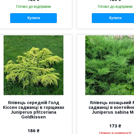
Готово до відправки
Готово до відправки
Купити
Купити
Ялівець середній Голд
Ялівець козацький 
Кіссен саджанці в горщиках
саджанці в контейн
Juniperus рfitzeriana
Juniperus sabina M
Goldkissen
173 ₴
186 ₴
Немає в наявності